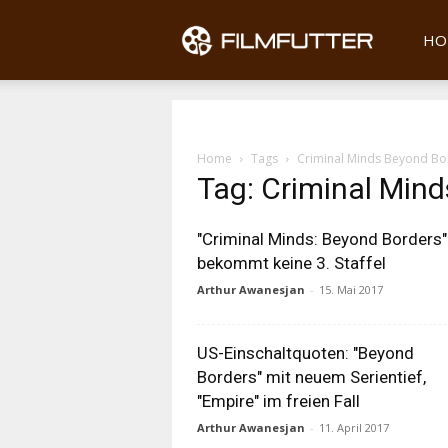
Filmfu
HO
Home
Tags
Criminal Minds Beyond Bo
Tag: Criminal Min
"Criminal Minds: Beyond Borders"
bekommt keine 3. Staffel
Arthur Awanesjan
-
15. Mai 2017
US-Einschaltquoten: "Beyond
Borders" mit neuem Serientief,
"Empire" im freien Fall
Arthur Awanesjan
-
11. April 2017