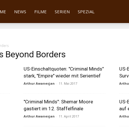
tter
ME
NEWS
FILME
SERIEN
SPEZIAL
rders
ds Beyond Borders
US-Einschaltquoten: "Criminal Minds"
US-E
stark, "Empire" wieder mit Serientief
Surv
Arthur Awanesjan
-
11. Mai 2017
Arth
"Criminal Minds": Shemar Moore
US-E
gastiert im 12. Staffelfinale
auf 
Arthur Awanesjan
-
11. April 2017
Arth