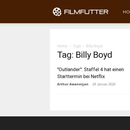
Filmfu
HO
Home
Tags
Billy Boyd
Tag: Billy Boyd
"Outlander": Staffel 4 hat einen
Starttermin bei Netflix
Arthur Awanesjan
-
28. Januar 2020