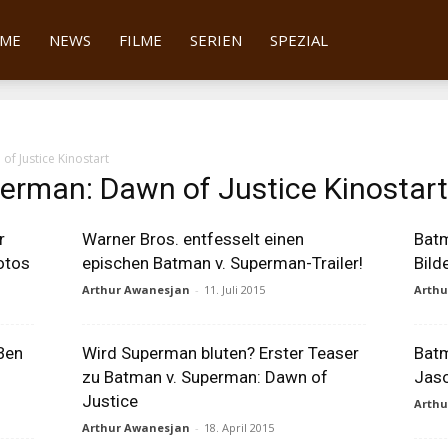
tter
ME
NEWS
FILME
SERIEN
SPEZIAL
f Justice Kinostart
erman: Dawn of Justice Kinostart
r
Warner Bros. entfesselt einen
Batm
otos
epischen Batman v. Superman-Trailer!
Bild
Arthur Awanesjan
-
11. Juli 2015
Arth
Ben
Wird Superman bluten? Erster Teaser
Batm
zu Batman v. Superman: Dawn of
Jas
Justice
Arth
Arthur Awanesjan
-
18. April 2015