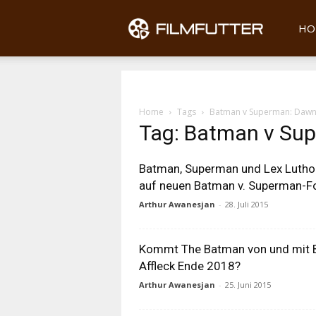
Filmfu
HO
Home
Tags
Batman v Superman: Dawn o
Tag: Batman v Sup
Batman, Superman und Lex Lutho
auf neuen Batman v. Superman-F
Arthur Awanesjan
-
28. Juli 2015
Kommt The Batman von und mit 
Affleck Ende 2018?
Arthur Awanesjan
-
25. Juni 2015