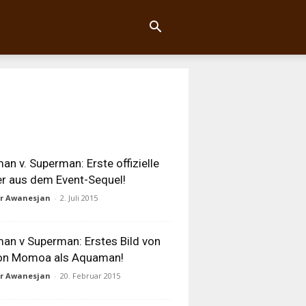
an v. Superman: Erste offizielle
er aus dem Event-Sequel!
ur Awanesjan
-
2. Juli 2015
an v Superman: Erstes Bild von
on Momoa als Aquaman!
ur Awanesjan
-
20. Februar 2015