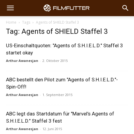
Home
Tags
Agents of SHIELD Staffel 3
Tag: Agents of SHIELD Staffel 3
US-Einschaltquoten: "Agents of S.H.I.E.L.D." Staffel 3
startet okay
Arthur Awanesjan
-
2. Oktober 2015
ABC bestellt den Pilot zum "Agents of S.H.I.E.L.D."-
Spin-Off!
Arthur Awanesjan
-
1. September 2015
ABC legt das Startdatum für "Marvel’s Agents of
S.H.I.E.L.D." Staffel 3 fest
Arthur Awanesjan
-
12. Juni 2015