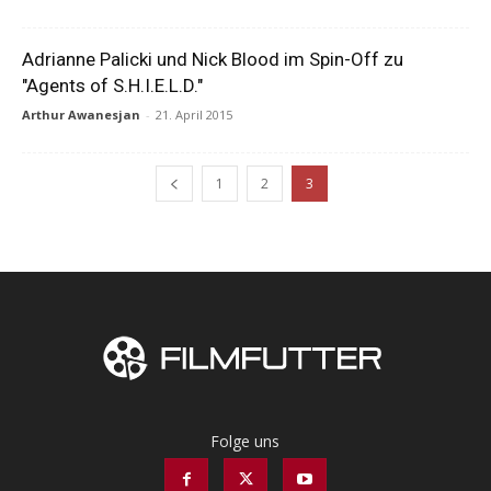
Adrianne Palicki und Nick Blood im Spin-Off zu
"Agents of S.H.I.E.L.D."
Arthur Awanesjan
-
21. April 2015
1
2
3
Folge uns