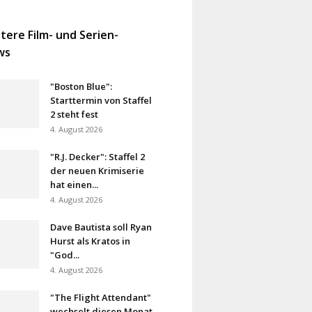
tere Film- und Serien-
ws
"Boston Blue":
Starttermin von Staffel
2 steht fest
4. August 2026
"R.J. Decker": Staffel 2
der neuen Krimiserie
hat einen...
4. August 2026
Dave Bautista soll Ryan
Hurst als Kratos in
"God...
4. August 2026
"The Flight Attendant"
wechselt diesen Monat