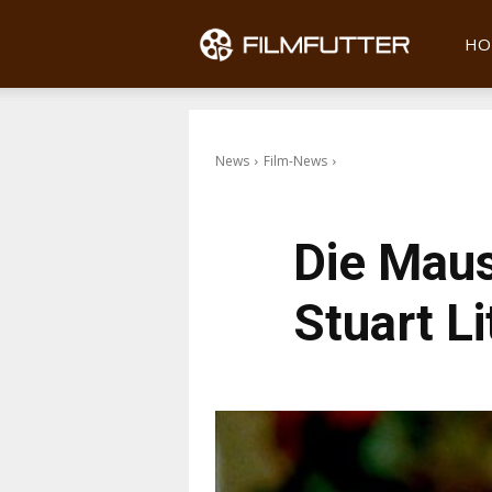
Filmfu
HO
News
Film-News
Die Maus
Stuart Li