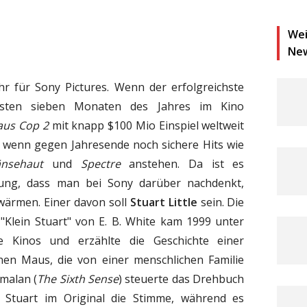
Wei
Ne
ahr für Sony Pictures. Wenn der erfolgreichste
sten sieben Monaten des Jahres im Kino
aus Cop 2
mit knapp $100 Mio Einspiel weltweit
ch wenn gegen Jahresende noch sichere Hits wie
nsehaut
und
Spectre
anstehen. Da ist es
hung, dass man bei Sony darüber nachdenkt,
uwärmen. Einer davon soll
Stuart Little
sein. Die
"Klein Stuart" von E. B. White kam 1999 unter
e Kinos und erzählte die Geschichte einer
nen Maus, die von einer menschlichen Familie
amalan (
The Sixth Sense
) steuerte das Drehbuch
h Stuart im Original die Stimme, während es