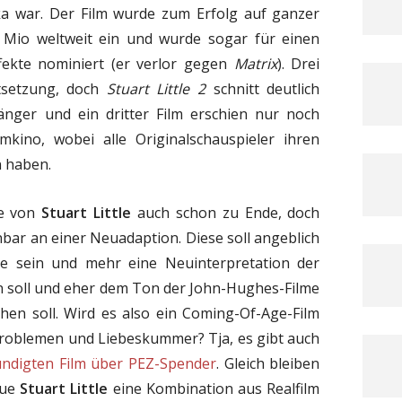
ka war. Der Film wurde zum Erfolg auf ganzer
0 Mio weltweit ein und wurde sogar für einen
ffekte nominiert (er verlor gegen
Matrix
). Drei
rtsetzung, doch
Stuart Little 2
schnitt deutlich
änger und ein dritter Film erschien nur noch
mkino, wobei alle Originalschauspieler ihren
n haben.
te von
Stuart Little
auch schon zu Ende, doch
enbar an einer Neuadaption. Diese soll angeblich
e sein und mehr eine Neuinterpretation der
ein soll und eher dem Ton der John-Hughes-Filme
hen soll. Wird es also ein Coming-Of-Age-Film
roblemen und Liebeskummer? Tja, es gibt auch
ndigten Film über PEZ-Spender
. Gleich bleiben
eue
Stuart Little
eine Kombination aus Realfilm