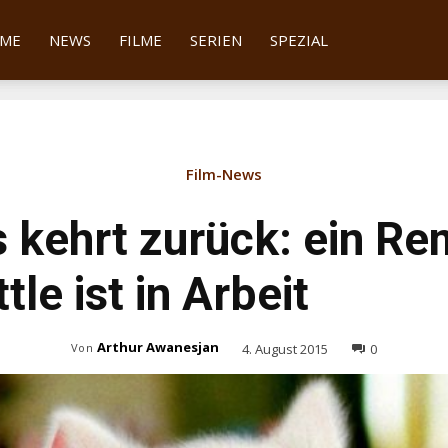
tter
ME
NEWS
FILME
SERIEN
SPEZIAL
Film-News
 kehrt zurück: ein R
ttle ist in Arbeit
Arthur Awanesjan
4. August 2015
0
Von