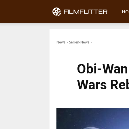
Filmfu
HO
News
Serien-News
Obi-Wan 
Wars Reb