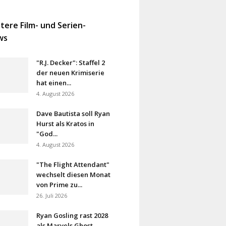
tere Film- und Serien-
ws
"R.J. Decker": Staffel 2
der neuen Krimiserie
hat einen...
4. August 2026
Dave Bautista soll Ryan
Hurst als Kratos in
"God...
4. August 2026
"The Flight Attendant"
wechselt diesen Monat
von Prime zu...
26. Juli 2026
Ryan Gosling rast 2028
als Marvels Ghost