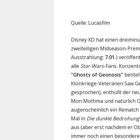
Quelle: Lucasfilm
Disney XD hat einen dreimin
zweiteiligen Midseason-Premi
Ausstrahlung:
7.01.
) veröffen
alle
Star-Wars
-Fans. Konzentr
"Ghosts of Geonosis"
betitel
Klonkriege-Veteranen Saw Ger
gesprochen), enthüllt der neu
Mon Mothma und natürlich O
augenscheinlich ein Rematch m
Mal in
Die dunkle Bedrohung
aus (aber erst nachdem er O
immer noch einen besondere