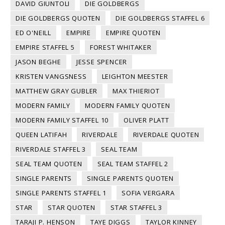
DAVID GIUNTOLI
DIE GOLDBERGS
DIE GOLDBERGS QUOTEN
DIE GOLDBERGS STAFFEL 6
ED O'NEILL
EMPIRE
EMPIRE QUOTEN
EMPIRE STAFFEL 5
FOREST WHITAKER
JASON BEGHE
JESSE SPENCER
KRISTEN VANGSNESS
LEIGHTON MEESTER
MATTHEW GRAY GUBLER
MAX THIERIOT
MODERN FAMILY
MODERN FAMILY QUOTEN
MODERN FAMILY STAFFEL 10
OLIVER PLATT
QUEEN LATIFAH
RIVERDALE
RIVERDALE QUOTEN
RIVERDALE STAFFEL 3
SEAL TEAM
SEAL TEAM QUOTEN
SEAL TEAM STAFFEL 2
SINGLE PARENTS
SINGLE PARENTS QUOTEN
SINGLE PARENTS STAFFEL 1
SOFIA VERGARA
STAR
STAR QUOTEN
STAR STAFFEL 3
TARAJI P. HENSON
TAYE DIGGS
TAYLOR KINNEY