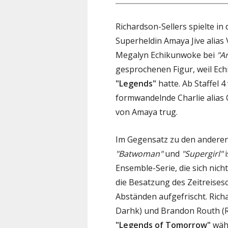
Richardson-Sellers spielte in
Superheldin Amaya Jive alias
Megalyn Echikunwoke bei
"A
gesprochenen Figur, weil Ech
"Legends"
hatte. Ab Staffel 
formwandelnde Charlie alias C
von Amaya trug.
Im Gegensatz zu den andere
"Batwoman"
und
"Supergirl"
i
Ensemble-Serie, die sich nich
die Besatzung des Zeitreises
Abständen aufgefrischt. Rich
Darhk) und Brandon Routh (Ray
"Legends of Tomorrow"
währ