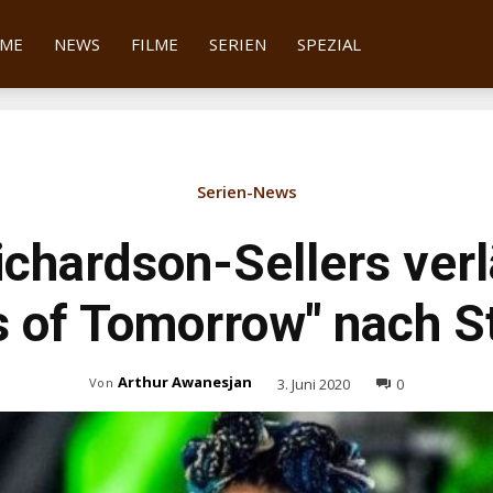
tter
ME
NEWS
FILME
SERIEN
SPEZIAL
Serien-News
ichardson-Sellers verl
 of Tomorrow" nach St
Arthur Awanesjan
3. Juni 2020
0
Von