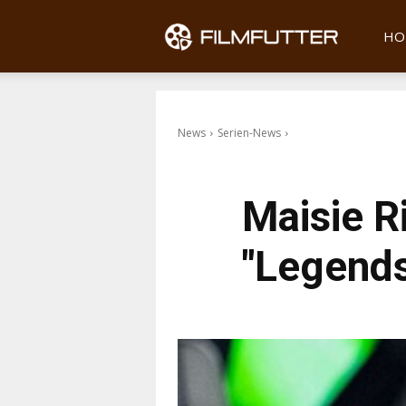
Filmfu
HO
News
Serien-News
Maisie R
"Legends