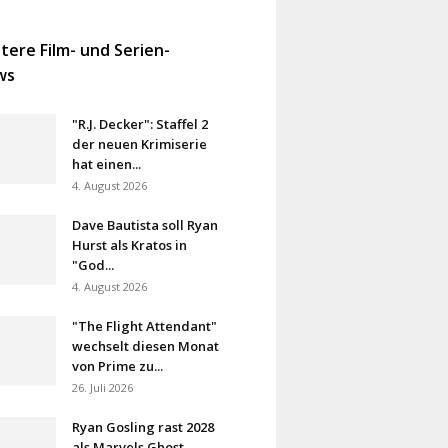
tere Film- und Serien-
ws
"R.J. Decker": Staffel 2
der neuen Krimiserie
hat einen...
4. August 2026
Dave Bautista soll Ryan
Hurst als Kratos in
"God...
4. August 2026
"The Flight Attendant"
wechselt diesen Monat
von Prime zu...
26. Juli 2026
Ryan Gosling rast 2028
als Marvels Ghost