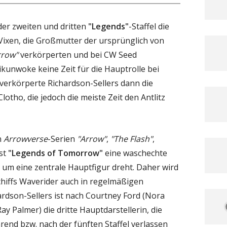
 der zweiten und dritten
"Legends"
-Staffel die
 Vixen, die Großmutter der ursprünglich von
rrow"
verkörperten und bei CW Seed
ikunwoke keine Zeit für die Hauptrolle bei
4 verkörperte Richardson-Sellers dann die
lotho, die jedoch die meiste Zeit den Antlitz
n
Arrowverse
-Serien
"Arrow"
,
"The Flash"
,
st
"Legends of Tomorrow"
eine waschechte
t um eine zentrale Hauptfigur dreht. Daher wird
chiffs Waverider auch in regelmäßigen
ardson-Sellers ist nach Courtney Ford (Nora
 Palmer) die dritte Hauptdarstellerin, die
end bzw. nach der fünften Staffel verlassen