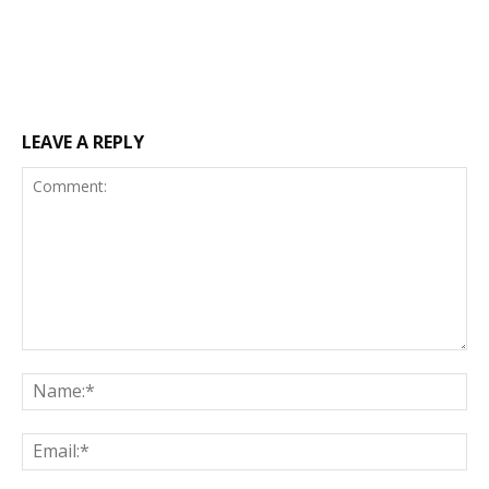
LEAVE A REPLY
Comment:
Na
Ema