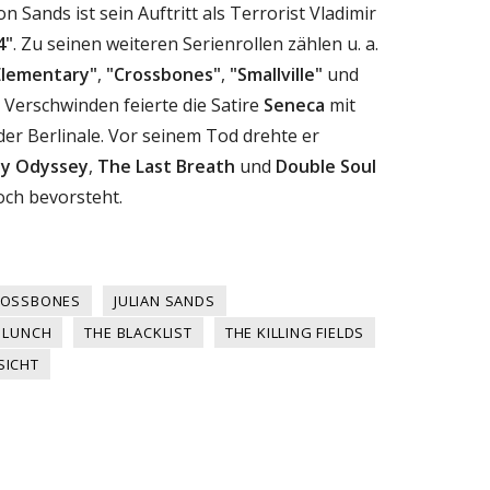
n Sands ist sein Auftritt als Terrorist Vladimir
4"
. Zu seinen weiteren Serienrollen zählen u. a.
Elementary"
,
"Crossbones"
,
"Smallville"
und
 Verschwinden feierte die Satire
Seneca
mit
der Berlinale. Vor seinem Tod drehte er
y Odyssey
,
The Last Breath
und
Double Soul
och bevorsteht.
ROSSBONES
JULIAN SANDS
 LUNCH
THE BLACKLIST
THE KILLING FIELDS
SICHT