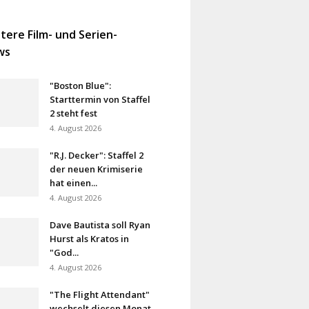
tere Film- und Serien-
ws
"Boston Blue":
Starttermin von Staffel
2 steht fest
4. August 2026
"R.J. Decker": Staffel 2
der neuen Krimiserie
hat einen...
4. August 2026
Dave Bautista soll Ryan
Hurst als Kratos in
"God...
4. August 2026
"The Flight Attendant"
wechselt diesen Monat