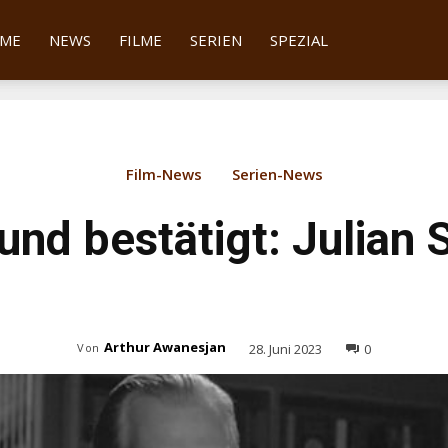
tter
ME
NEWS
FILME
SERIEN
SPEZIAL
Film-News
Serien-News
und bestätigt: Julian 
Arthur Awanesjan
28. Juni 2023
0
Von