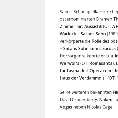
Sands' Schauspielkarriere beg
oscarnominierten Dramen
Th
Zimmer mit Aussicht
(OT:
A 
Warlock – Satans Sohn
(1989
verkörperte die Rolle des bö
– Satans Sohn kehrt zurück
Horrorgenre kehrte er u. a. 
Werwolfs
(OT:
Romasanta
),
fantasma dell’ Opera
) und d
Haus der Verdammnis"
(OT:
Seine weiteren bekannten Fil
David Cronenbergs
Naked L
Vegas
neben Nicolas Cage.