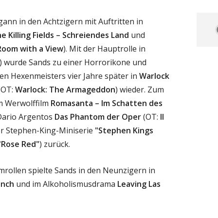
ann in den Achtzigern mit Auftritten in
e Killing Fields – Schreiendes Land
und
Room with a View
). Mit der Hauptrolle in
) wurde Sands zu einer Horrorikone und
sen Hexenmeisters vier Jahre später in
Warlock
(OT:
Warlock: The Armageddon
) wieder. Zum
im Werwolffilm
Romasanta – Im Schatten des
 Dario Argentos
Das Phantom der Oper
(OT:
Il
er Stephen-King-Miniserie
"Stephen Kings
"Rose Red"
) zurück.
mrollen spielte Sands in den Neunzigern in
unch
und im Alkoholismusdrama
Leaving Las