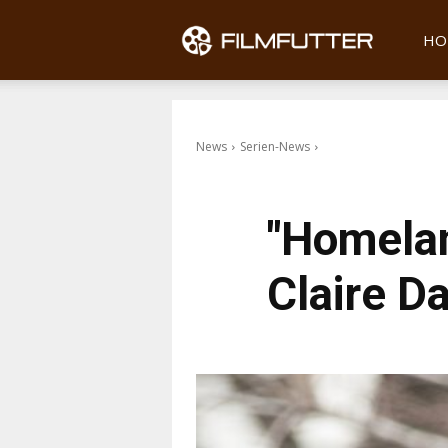
Filmfu
HO
News
Serien-News
"Homelan
Claire D