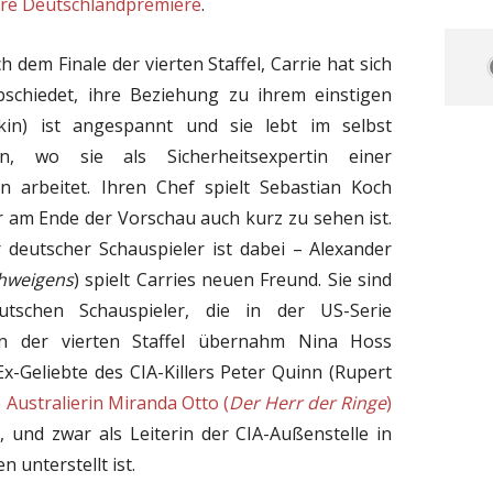
ihre Deutschlandpremiere
.
ch dem Finale der vierten Staffel, Carrie hat sich
bschiedet, ihre Beziehung zu ihrem einstigen
in) ist angespannt und sie lebt im selbst
in, wo sie als Sicherheitsexpertin einer
n arbeitet. Ihren Chef spielt Sebastian Koch
er am Ende der Vorschau auch kurz zu sehen ist.
 deutscher Schauspieler ist dabei – Alexander
chweigens
) spielt Carries neuen Freund. Sie sind
utschen Schauspieler, die in der US-Serie
 in der vierten Staffel übernahm Nina Hoss
 Ex-Geliebte des CIA-Killers Peter Quinn (Rupert
 Australierin Miranda Otto (
Der Herr der Ringe
)
5
, und zwar als Leiterin der CIA-Außenstelle in
n unterstellt ist.