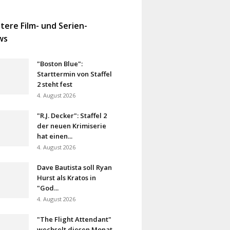
tere Film- und Serien-
ws
"Boston Blue":
Starttermin von Staffel
2 steht fest
4. August 2026
"R.J. Decker": Staffel 2
der neuen Krimiserie
hat einen...
4. August 2026
Dave Bautista soll Ryan
Hurst als Kratos in
"God...
4. August 2026
"The Flight Attendant"
wechselt diesen Monat