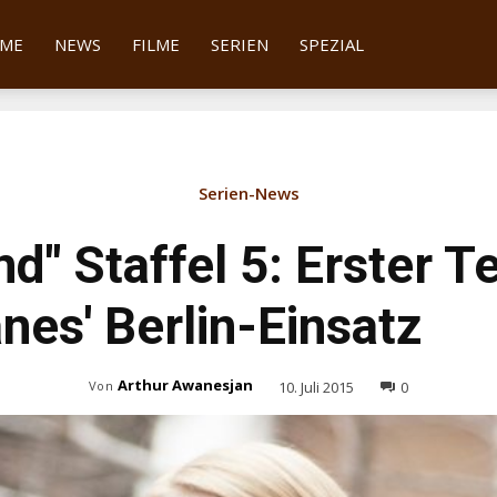
tter
ME
NEWS
FILME
SERIEN
SPEZIAL
Serien-News
d" Staffel 5: Erster T
anes' Berlin-Einsatz
Arthur Awanesjan
10. Juli 2015
0
Von