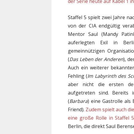
der Serie heute auf Kabel 1 
Staffel 5 spielt zwei Jahre na
von der CIA endgültig vera
Mentor Saul (Mandy Patink
auferlegten Exil in Berl
gemeinnützigen Organisatio
(
Das Leben der Anderen
), d
Auch ein weiterer bekannter
Fehling (
Im Labyrinth des S
aber nicht die ersten de
aufgetreten sind. Bereits
(
Barbara
) eine Gastrolle als
Friend).
Zudem spielt auch die
eine große Rolle in Staffel 
Berlin, die direkt Saul Berense