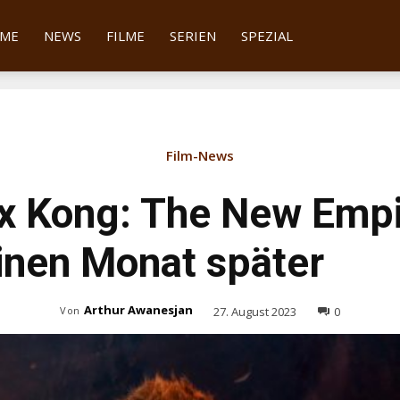
tter
ME
NEWS
FILME
SERIEN
SPEZIAL
Film-News
 x Kong: The New Emp
einen Monat später
Arthur Awanesjan
27. August 2023
0
Von