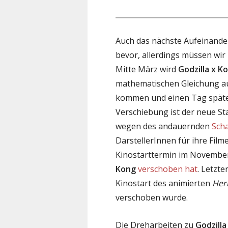
Auch das nächste Aufeinander
bevor, allerdings müssen wir 
Mitte März wird
Godzilla x K
mathematischen Gleichung au
kommen und einen Tag später
Verschiebung ist der neue S
wegen des andauernden
Scha
DarstellerInnen für ihre Film
Kinostarttermin im November
Kong
verschoben hat
. Letzt
Kinostart des animierten
Her
verschoben wurde.
Die Dreharbeiten zu
Godzill