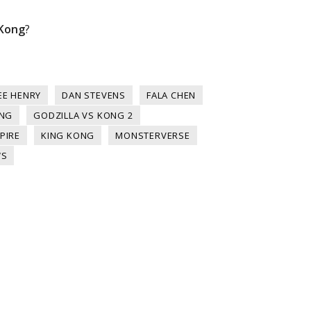
 Kong
?
EE HENRY
DAN STEVENS
FALA CHEN
ONG
GODZILLA VS KONG 2
PIRE
KING KONG
MONSTERVERSE
WS