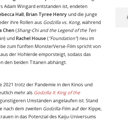
s Adam Wingard entstanden ist, endeten
ebecca Hall
,
Brian Tyree Henry
und die junge
der ihre Rollen aus
Godzilla vs. Kong
, während
la Chen
(
Shang-Chi and the Legend of the Ten
an
) und
Rachel House
(
"Foundation"
) neu im
abe zum fünften MonsterVerse-Film spricht von
 aus der Hohlerde emporsteigt, sodass das
n den beiden Titanen abhängt.
e 2021 trotz der Pandemie in den Kinos und
eutlich mehr als
Godzilla II: King of the
h günstigeren Umständen angelaufen ist. Stand
se nach dem zweiten
Godzilla
-Film auf der Kippe,
rauen in das Potenzial des Kaiju-Universums