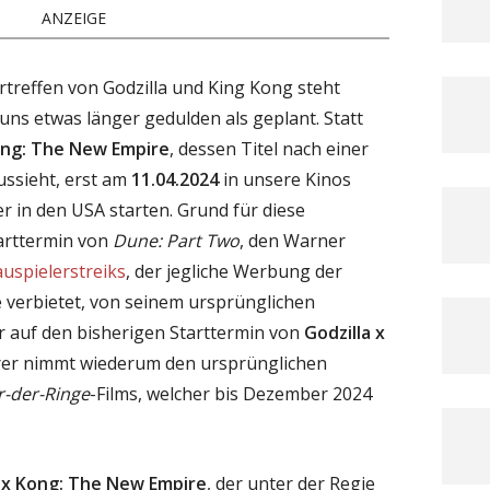
ANZEIGE
treffen von Godzilla und King Kong steht
uns etwas länger gedulden als geplant. Statt
ong: The New Empire
, dessen Titel nach einer
ssieht, erst am
11.04.2024
in unsere Kinos
 in den USA starten. Grund für diese
tarttermin von
Dune: Part Two
, den Warner
uspielerstreiks
, der jegliche Werbung der
e verbietet, von seinem ursprünglichen
 auf den bisherigen Starttermin von
Godzilla x
erer nimmt wiederum den ursprünglichen
r-der-Ringe
-Films, welcher bis Dezember 2024
a x Kong: The New Empire
, der unter der Regie