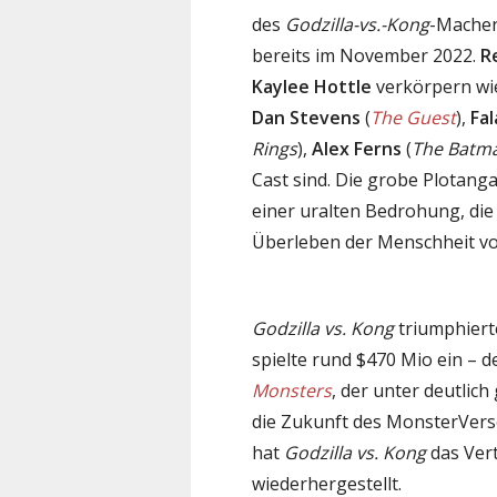
des
Godzilla-vs.-Kong
-Macher
bereits im November 2022.
R
Kaylee Hottle
verkörpern wie
Dan Stevens
(
The Guest
),
Fa
Rings
),
Alex Ferns
(
The Batm
Cast sind. Die grobe Plotang
einer uralten Bedrohung, die
Überleben der Menschheit vo
Godzilla vs. Kong
triumphiert
spielte rund $470 Mio ein – d
Monsters
, der unter deutlic
die Zukunft des MonsterVer
hat
Godzilla vs. Kong
das Vert
wiederhergestellt.