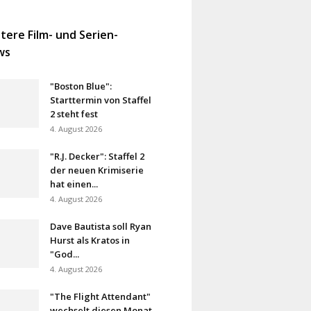
tere Film- und Serien-
ws
"Boston Blue":
Starttermin von Staffel
2 steht fest
4. August 2026
"R.J. Decker": Staffel 2
der neuen Krimiserie
hat einen...
4. August 2026
Dave Bautista soll Ryan
Hurst als Kratos in
"God...
4. August 2026
"The Flight Attendant"
wechselt diesen Monat