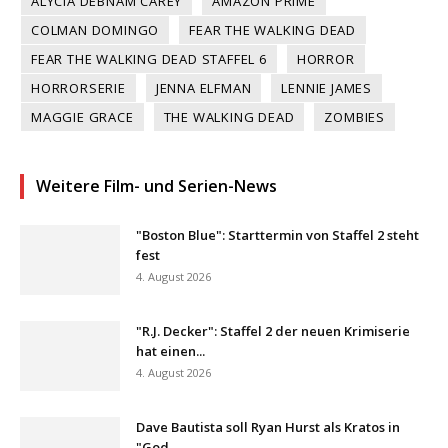
ALYCIA DEBNAM CAREY
AMAZON PRIME
COLMAN DOMINGO
FEAR THE WALKING DEAD
FEAR THE WALKING DEAD STAFFEL 6
HORROR
HORRORSERIE
JENNA ELFMAN
LENNIE JAMES
MAGGIE GRACE
THE WALKING DEAD
ZOMBIES
Weitere Film- und Serien-News
"Boston Blue": Starttermin von Staffel 2 steht
fest
4. August 2026
"R.J. Decker": Staffel 2 der neuen Krimiserie
hat einen...
4. August 2026
Dave Bautista soll Ryan Hurst als Kratos in
"God...