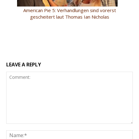
American Pie 5: Verhandlungen sind vorerst
gescheitert laut Thomas Ian Nicholas
LEAVE A REPLY
Comment:
Na