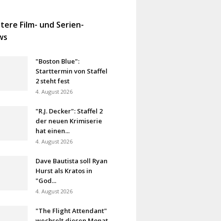
tere Film- und Serien-
ws
"Boston Blue":
Starttermin von Staffel
2 steht fest
4. August 2026
"R.J. Decker": Staffel 2
der neuen Krimiserie
hat einen...
4. August 2026
Dave Bautista soll Ryan
Hurst als Kratos in
"God...
4. August 2026
"The Flight Attendant"
wechselt diesen Monat