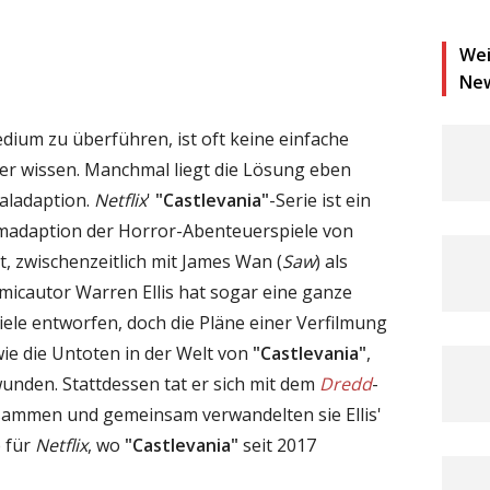
Wei
Ne
dium zu überführen, ist oft keine einfache
cher wissen. Manchmal liegt die Lösung eben
ealadaption.
Netflix
'
"Castlevania"
-Serie ist ein
ilmadaption der Horror-Abenteuerspiele von
, zwischenzeitlich mit James Wan (
Saw
) als
icautor Warren Ellis hat sogar eine ganze
piele entworfen, doch die Pläne einer Verfilmung
wie die Untoten in der Welt von
"Castlevania"
,
hwunden. Stattdessen tat er sich mit dem
Dredd
-
ammen und gemeinsam verwandelten sie Ellis'
e für
Netflix
, wo
"Castlevania"
seit 2017