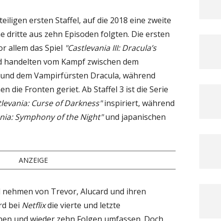
teiligen ersten Staffel, auf die 2018 eine zweite
e dritte aus zehn Episoden folgten. Die ersten
or allem das Spiel
"Castlevania III: Dracula’s
d handelten vom Kampf zwischen dem
 und dem Vampirfürsten Dracula, während
 die Fronten geriet. Ab Staffel 3 ist die Serie
levania: Curse of Darkness"
inspiriert, während
nia: Symphony of the Night"
und japanischen
ANZEIGE
d nehmen von Trevor, Alucard und ihren
rd bei
Netflix
die vierte und letzte
einen und wieder zehn Folgen umfassen. Doch