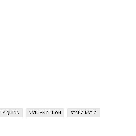
LY QUINN
NATHAN FILLION
STANA KATIC