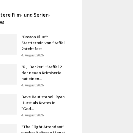
tere Film- und Serien-
ws
"Boston Blue":
Starttermin von Staffel
2 steht fest
4. August 2026
"R.J. Decker": Staffel 2
der neuen Krimiserie
hat einen...
4. August 2026
Dave Bautista soll Ryan
Hurst als Kratos in
"God...
4. August 2026
"The Flight Attendant"
wechselt diesen Monat