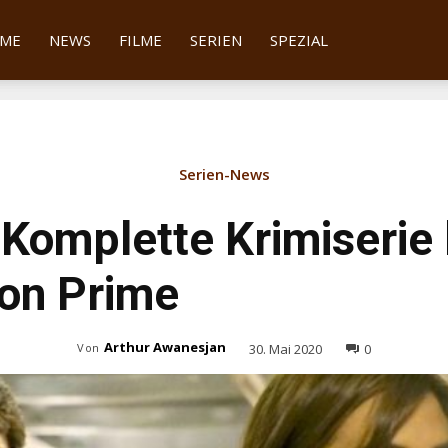
tter
ME
NEWS
FILME
SERIEN
SPEZIAL
Serien-News
: Komplette Krimiseri
on Prime
Arthur Awanesjan
30. Mai 2020
0
Von