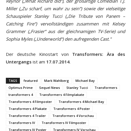
Reynor („What Richard did“), der großartige Comedian T.J.
Miller („Zu scharf, um wahr zu sein“) sowie der vielseitige
Schauspieler Stanley Tucci („Die Tribute von Panem –
Catching Fire“) vervollständigen zusammen mit Kelsey
Grammer („Frasier“ aus der gleichnamigen TV-Serie) und
Sophia Myles („Underworld“) den aufregenden Cast."
Der deutsche Kinostart von
Transformers: Ära des
Untergangs
ist am
17.07.2014
.
TAGS
featured
Mark Wahlberg
Michael Bay
Optimus Prime
Sequel News
Stanley Tucci
Transformers
transformers 4
Transformers 4 Filmplakate
Transformers 4 Filmposter
Transformers 4 Michael Bay
Transformers 4 Plakate
Transformers 4 Poster
Transformers 4 Trailer
Transformers 4 Vorschau
Transformers IV
Transformers IV Filmposter
Transformers IV Poster
Transformers IV Vorschau