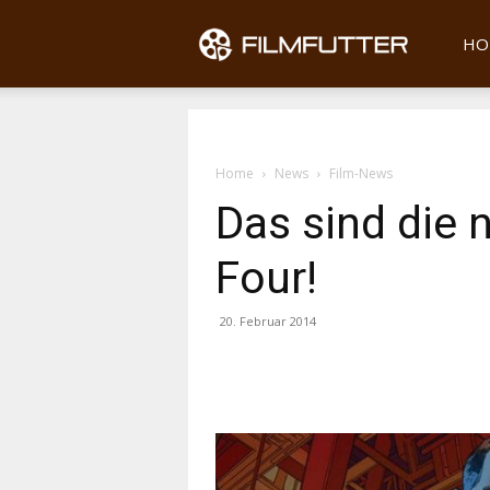
Filmfu
HO
Home
News
Film-News
Das sind die 
Four!
20. Februar 2014