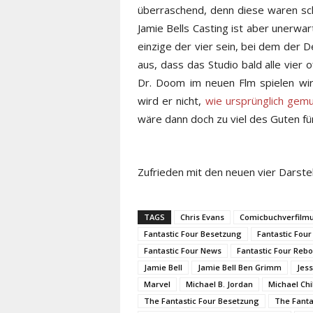
überraschend, denn diese waren s
Jamie Bells Casting ist aber unerwa
einzige der vier sein, bei dem der D
aus, dass das Studio bald alle vier o
Dr. Doom im neuen Flm spielen wird
wird er nicht,
wie ursprünglich gem
wäre dann doch zu viel des Guten fü
Zufrieden mit den neuen vier Darste
TAGS
Chris Evans
Comicbuchverfilm
Fantastic Four Besetzung
Fantastic Four
Fantastic Four News
Fantastic Four Rebo
Jamie Bell
Jamie Bell Ben Grimm
Jess
Marvel
Michael B. Jordan
Michael Chi
The Fantastic Four Besetzung
The Fanta