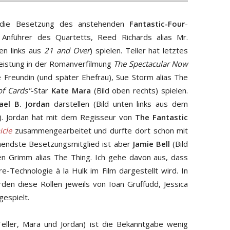
r die Besetzung des anstehenden
Fantastic-Four
-
Anführer des Quartetts, Reed Richards alias Mr.
en links aus
21 and Over
) spielen. Teller hat letztes
Leistung in der Romanverfilmung
The Spectacular Now
 Freundin (und später Ehefrau), Sue Storm alias The
f Cards"
-Star
Kate Mara
(Bild oben rechts) spielen.
ael B. Jordan
darstellen (Bild unten links aus dem
). Jordan hat mit dem Regisseur von
The Fantastic
icle
zusammengearbeitet und durfte dort schon mit
chendste Besetzungsmitglied ist aber
Jamie Bell
(Bild
en Grimm alias The Thing. Ich gehe davon aus, dass
e-Technologie à la Hulk im Film dargestellt wird. In
en diese Rollen jeweils von Ioan Gruffudd, Jessica
gespielt.
eller, Mara und Jordan) ist die Bekanntgabe wenig