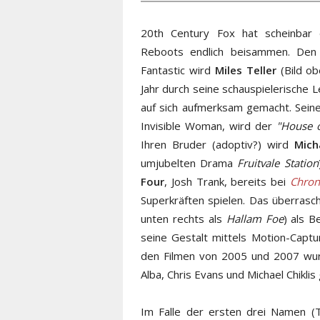
20th Century Fox hat scheinba
Reboots endlich beisammen. Den 
Fantastic wird
Miles Teller
(Bild ob
Jahr durch seine schauspielerische 
auf sich aufmerksam gemacht. Seine
Invisible Woman, wird der
"House o
Ihren Bruder (adoptiv?) wird
Mich
umjubelten Drama
Fruitvale Station
Four
, Josh Trank, bereits bei
Chron
Superkräften spielen. Das überras
unten rechts als
Hallam Foe
) als B
seine Gestalt mittels Motion-Captur
den Filmen von 2005 und 2007 wurd
Alba, Chris Evans und Michael Chiklis 
Im Falle der ersten drei Namen (T