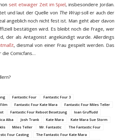
chon
seit etwaiger Zeit im Spiel
, insbesondere Jordan.
rtet und laut der Quelle von
The Wrap
soll er auch der
eal angeblich noch nicht fest ist. Man geht aber davon
ffiziell bestätigen wird. Es bleibt noch die Frage, wer
, der als Antagonist angekündigt wurde. Allerdings
utmaßt
, diesmal von einer Frau gespielt werden. Das
r die Comicfans…
llern?
ung
Fantastic Four
Fantastic Four 3
 Film
Fantastic Four Kate Mara
Fantastic Four Miles Teller
ot
Fantastic Four Reboot Besetzung
Ioan Gruffudd
ica Alba
Josh Trank
Kate Mara
Kate Mara Sue Storm
klis
Miles Teller
Mr. Fantastic
The Fantastic Four
stic Four Casting
The Fantastic Four Kate Mara