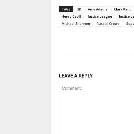
TAGS
3D
Amy Adams
Clark Kent
Henry Cavill
Justice League
Justice 
Michael Shannon
Russell Crowe
Supe
LEAVE A REPLY