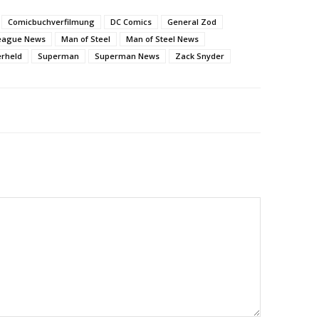
Comicbuchverfilmung
DC Comics
General Zod
League News
Man of Steel
Man of Steel News
rheld
Superman
Superman News
Zack Snyder