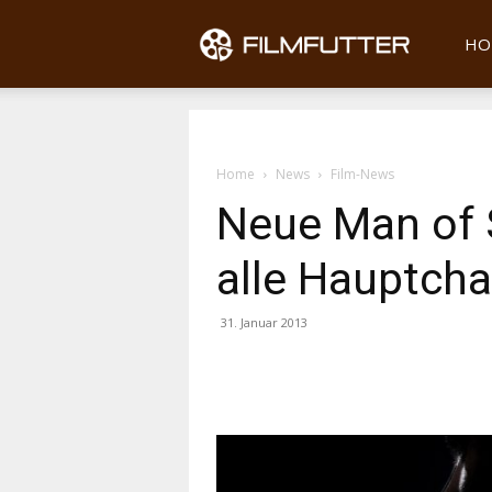
Filmfu
HO
Home
News
Film-News
Neue Man of S
alle Hauptcha
31. Januar 2013