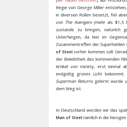
(
wir haben berichtet
) auf Hochdruck
Regie von George Miller entstehen,
in diversen Rollen besetzt, fiel a
von
The Avengers
(mehr als $1,5 M
zustande zu bringen, natürlich 
Unterfangen, da hier im Gegens
Zusammentreffen der Superhelden so
of Steel
vorher kommen soll. Gerade
der Beliebtheit des kommenden Film
Artikel von Variety, erst einmal 
endgültig grünes Licht bekommt.
Superman Returns
gelernt wurde 
dem Weg ist.
In Deutschland werden wir das sp
Man of Steel
nämlich in die hiesigen 