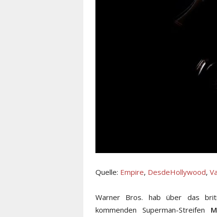
Quelle:
Empire
,
DesdeHollywood
,
Va
Warner Bros. hab über das brit
kommenden Superman-Streifen
M