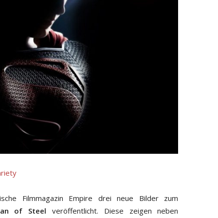
riety
ische Filmmagazin Empire drei neue Bilder zum
an of Steel
veröffentlicht. Diese zeigen neben