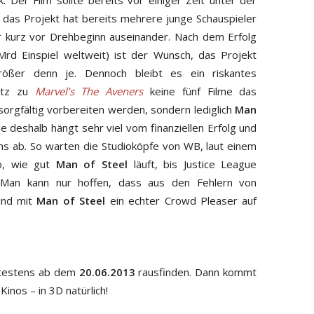
. Der Film sollte bereits vor einiger Zeit unter der
 das Projekt hat bereits mehrere junge Schauspieler
ber kurz vor Drehbeginn auseinander. Nach dem Erfolg
rd Einspiel weltweit) ist der Wunsch, das Projekt
größer denn je. Dennoch bleibt es ein riskantes
atz zu
Marvel’s The Aveners
keine fünf Filme das
rgfältig vorbereiten werden, sondern lediglich
Man
 deshalb hängt sehr viel vom finanziellen Erfolg und
s ab. So warten die Studioköpfe von WB, laut einem
ab, wie gut
Man of Steel
läuft, bis Justice League
 Man kann nur hoffen, dass aus den Fehlern von
und mit
Man of Steel
ein echter Crowd Pleaser auf
ätestens ab dem
20.06.2013
rausfinden. Dann kommt
Kinos – in 3D natürlich!