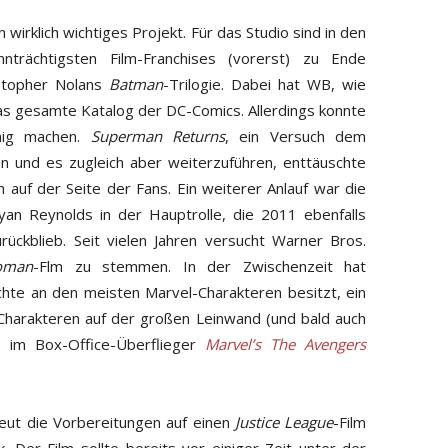
n wirklich wichtiges Projekt. Für das Studio sind in den
nträchtigsten Film-Franchises (vorerst) zu Ende
stopher Nolans
Batman
-Trilogie. Dabei hat WB, wie
 das gesamte Katalog der DC-Comics. Allerdings konnte
nig machen.
Superman Returns
, ein Versuch dem
n und es zugleich aber weiterzuführen, enttäuschte
ch auf der Seite der Fans. Ein weiterer Anlauf war die
an Reynolds in der Hauptrolle, die 2011 ebenfalls
rückblieb. Seit vielen Jahren versucht Warner Bros.
oman
-Flm zu stemmen. In der Zwischenzeit hat
hte an den meisten Marvel-Charakteren besitzt, ein
harakteren auf der großen Leinwand (und bald auch
s im Box-Office-Überflieger
Marvel’s The Avengers
eut die Vorbereitungen auf einen
Justice League
-Film