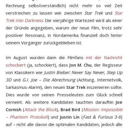
Rechnung selbstverständlich) nicht mehr so viel Zeit
verstreichen zu lassen wie zwischen
Star Trek
und
Star
Trek into Darkness
. Die vierjährige Wartezeit wird als einer
der Gründe angegeben, warum der neue Film, trotz sehr
positiver Resonanz, in Nordamerika finanziell doch hinter
seinem Vorgänger zurückgeblieben ist.
Im August wurden dann die Filmfans
mit der Nachricht
schockiert
(ja, schockiert), dass
Jon M. Chu
, der Regisseur
von Klassikern wie
Justin Bieber: Never Say Never
,
Step Up
3D
und
G.I. Joe – Die Abrechnung
(Achtung, Internetvolk,
Sarkasmus-Alarm!), den neuen
Star Trek
inszenieren sollte.
Dies wurde von seinen Presseleuten zum Glück schnell
verneint. Als weitere Kandidaten tauchten daraufhin
Joe
Cornish
(
Attack the Block
),
Brad Bird
(
Mission: Impossible
– Phantom Protokoll
) und
Justin Lin
(
Fast & Furious 3-6
)
auf – nicht alle davon die optimalen Kandidaten, jedoch alle