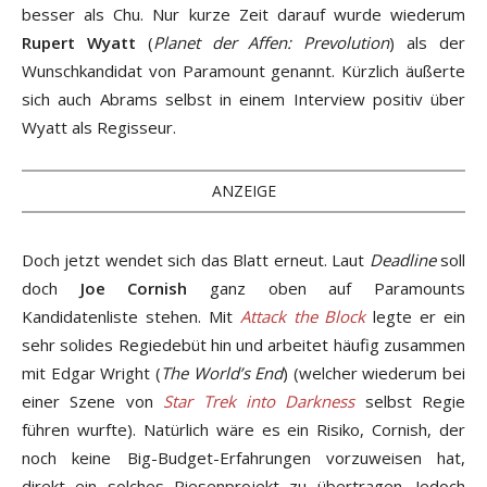
besser als Chu. Nur kurze Zeit darauf wurde wiederum
Rupert Wyatt
(
Planet der Affen: Prevolution
) als der
Wunschkandidat von Paramount genannt. Kürzlich äußerte
sich auch Abrams selbst in einem Interview positiv über
Wyatt als Regisseur.
ANZEIGE
Doch jetzt wendet sich das Blatt erneut. Laut
Deadline
soll
doch
Joe Cornish
ganz oben auf Paramounts
Kandidatenliste stehen. Mit
Attack the Block
legte er ein
sehr solides Regiedebüt hin und arbeitet häufig zusammen
mit Edgar Wright (
The World’s End
) (welcher wiederum bei
einer Szene von
Star Trek into Darkness
selbst Regie
führen wurfte). Natürlich wäre es ein Risiko, Cornish, der
noch keine Big-Budget-Erfahrungen vorzuweisen hat,
direkt ein solches Riesenprojekt zu übertragen. Jedoch