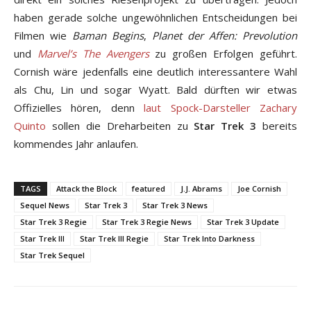
haben gerade solche ungewöhnlichen Entscheidungen bei
Filmen wie
Baman Begins
,
Planet der Affen: Prevolution
und
Marvel’s The Avengers
zu großen Erfolgen geführt.
Cornish wäre jedenfalls eine deutlich interessantere Wahl
als Chu, Lin und sogar Wyatt. Bald dürften wir etwas
Offizielles hören, denn
laut Spock-Darsteller Zachary
Quinto
sollen die Dreharbeiten zu
Star Trek 3
bereits
kommendes Jahr anlaufen.
TAGS
Attack the Block
featured
J.J. Abrams
Joe Cornish
Sequel News
Star Trek 3
Star Trek 3 News
Star Trek 3 Regie
Star Trek 3 Regie News
Star Trek 3 Update
Star Trek III
Star Trek III Regie
Star Trek Into Darkness
Star Trek Sequel