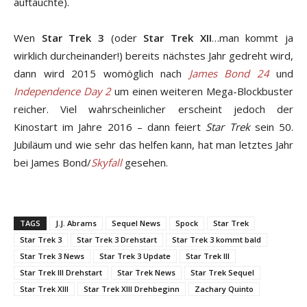
auftauchte).
Wen
Star Trek 3
(oder
Star Trek XII
…man kommt ja
wirklich durcheinander!) bereits nächstes Jahr gedreht wird,
dann wird 2015 womöglich nach
James Bond 24
und
Independence Day 2
um einen weiteren Mega-Blockbuster
reicher. Viel wahrscheinlicher erscheint jedoch der
Kinostart im Jahre 2016 – dann feiert
Star Trek
sein 50.
Jubiläum und wie sehr das helfen kann, hat man letztes Jahr
bei James Bond/
Skyfall
gesehen.
TAGS
J.J. Abrams
Sequel News
Spock
Star Trek
Star Trek 3
Star Trek 3 Drehstart
Star Trek 3 kommt bald
Star Trek 3 News
Star Trek 3 Update
Star Trek III
Star Trek III Drehstart
Star Trek News
Star Trek Sequel
Star Trek XIII
Star Trek XIII Drehbeginn
Zachary Quinto