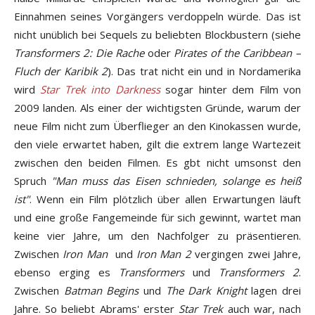
Einnahmen seines Vorgängers verdoppeln würde. Das ist
nicht unüblich bei Sequels zu beliebten Blockbustern (siehe
Transformers 2: Die Rache
oder
Pirates of the Caribbean –
Fluch der Karibik 2
). Das trat nicht ein und in Nordamerika
wird
Star Trek into Darkness
sogar hinter dem Film von
2009 landen. Als einer der wichtigsten Gründe, warum der
neue Film nicht zum Überflieger an den Kinokassen wurde,
den viele erwartet haben, gilt die extrem lange Wartezeit
zwischen den beiden Filmen. Es gbt nicht umsonst den
Spruch
"Man muss das Eisen schnieden, solange es heiß
ist"
. Wenn ein Film plötzlich über allen Erwartungen läuft
und eine große Fangemeinde für sich gewinnt, wartet man
keine vier Jahre, um den Nachfolger zu präsentieren.
Zwischen
Iron Man
und
Iron Man 2
vergingen zwei Jahre,
ebenso erging es
Transformers
und
Transformers 2
.
Zwischen
Batman Begins
und
The Dark Knight
lagen drei
Jahre. So beliebt Abrams' erster
Star Trek
auch war, nach