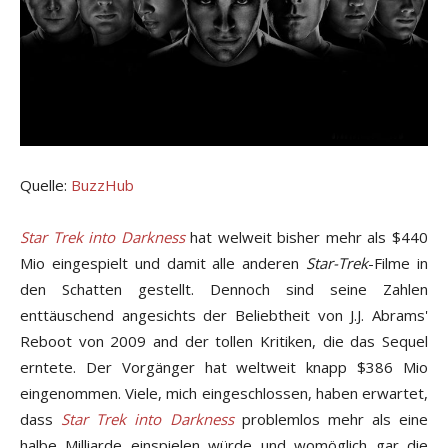
Quelle:
BuzzHub
Star Trek into Darkness
hat welweit bisher mehr als $440
Mio eingespielt und damit alle anderen
Star-Trek
-Filme in
den Schatten gestellt. Dennoch sind seine Zahlen
enttäuschend angesichts der Beliebtheit von J.J. Abrams'
Reboot von 2009 and der tollen Kritiken, die das Sequel
erntete. Der Vorgänger hat weltweit knapp $386 Mio
eingenommen. Viele, mich eingeschlossen, haben erwartet,
dass
Star Trek into Darkness
problemlos mehr als eine
halbe Milliarde einspielen würde und womöglich gar die