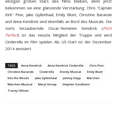
einzigen großen Stars des Films bleiben, denn jetzt
bekommen sie eine glänzende Verstärkung. Chris "Captain
Kirk" Pine, Jake Gyllenhaal, Emily Blunt, Christine Baranski
und Anna Kendrick sind ebenfalls an Bord des Musicals. Die
stets bezaubernde Oscar-Nominee Kendrick (
Pitch
Perfect
) ist das neuste Mitglied der Truppe und wird
Cinderella im Film spielen. Als US-Start ist der Dezember
2014 anvisiert.
TAGS
Anna Kendrick
Anna Kendrick Cinderella
Chris Pine
Christine Baranski
Cinderella
Disney Musical
Emily Blunt
Into the Woods
Jake Gyllenhaal
Johnny Depp
Märchen
Märchen-Musical
Meryl Streep
Stephen Sondheim
Tracey Ullman