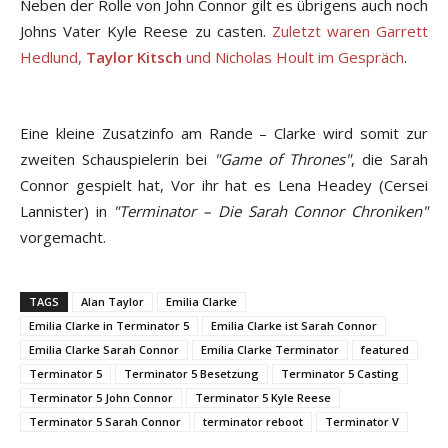
Neben der Rolle von John Connor gilt es übrigens auch noch
Johns Vater Kyle Reese zu casten.
Zuletzt waren Garrett
Hedlund,
Taylor Kitsch
und Nicholas Hoult im Gespräch
.
Eine kleine Zusatzinfo am Rande – Clarke wird somit zur
zweiten Schauspielerin bei
"Game of Thrones"
, die Sarah
Connor gespielt hat, Vor ihr hat es Lena Headey (Cersei
Lannister) in
"Terminator – Die Sarah Connor Chroniken"
vorgemacht.
TAGS
Alan Taylor
Emilia Clarke
Emilia Clarke in Terminator 5
Emilia Clarke ist Sarah Connor
Emilia Clarke Sarah Connor
Emilia Clarke Terminator
featured
Terminator 5
Terminator 5 Besetzung
Terminator 5 Casting
Terminator 5 John Connor
Terminator 5 Kyle Reese
Terminator 5 Sarah Connor
terminator reboot
Terminator V