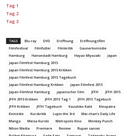
Tag 1
Tag 2
Tag 3
TAGS
Blu-ray
DVD
Eröffnung
Eröffnungsfilm
Filmfestival
Filmfutter
Filmkritik
Gaunerkomödie
Hamburg
Hansestadt Hamburg
Hayao Miyazaki
Japan
Japan Filmfest Hamburg 2015
Japan Filmfest Hamburg 2015 Kritiken
Japan Filmfest Hamburg 2015 Tagebuch
Japan Filmfest Hamburg Kritiken
Japan-Filmfest 2015
Japan-Filmfest Hamburg
japanischer Film
JFFH
JFFH 2015
JFFH 2015 Kritiken
JFFH 2015 Tag 1
JFFH 2015 Tagebuch
JFFH Kritiken
JFFH Tagebuch
Kazuhiko Katô
Kleopatra
Komödie
Kurzkritik
Lupin the 3rd
Mai-chan’s Daily Life
Manga
Meisa Kuroki
Metropolis Kino
Monkey Punch
Nihon Media
Premiere
Review
Rupan sansei
Ryûhei Kitamura
Sade Sato
Samurai
Tadanobu Asano