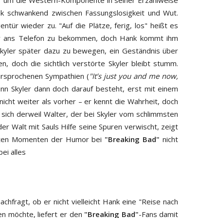
 um die Western-Komponente in seiner Erzählweise
ank schwankend zwischen Fassungslosigkeit und Wut.
tür wieder zu. "Auf die Plätze, ferig, los" heißt es
yler ans Telefon zu bekommen, doch Hank kommt ihm
Skyler später dazu zu bewegen, ein Geständnis über
n, doch die sichtlich verstörte Skyler bleibt stumm.
versprochenen Sympathien (
"It’s just you and me now,
enn Skyler dann doch darauf besteht, erst mit einem
icht weiter als vorher – er kennt die Wahrheit, doch
ich derweil Walter, der bei Skyler vom schlimmsten
der Walt mit Sauls Hilfe seine Spuren verwischt, zeigt
nsten Momenten der Humor bei
"Breaking Bad"
nicht
ei alles
nachfragt, ob er nicht vielleicht Hank eine "Reise nach
n möchte, liefert er den
"Breaking Bad"
-Fans damit