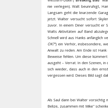
Western-Duell (
"Breaking Bad"
war
nie verlegen). Walt beunruhigt, H
Langsam geht die knarzende Garagen
jetzt. Walter versucht sofort Sk
zuvor. In einem Diner versucht er 
Walts Aktivitäten auf Band abzulege
Schnell wird aus Hanks anfänglich 
OK?"
) ein Verhör, insbesondere, w
Anwalt zu reden. Am Ende ist Hank n
Beweise fehlen. Um diese kümmert s
ausgeht – Verrat. In den Szenen, in 
sich wieder, dass auch in den er
vergessen wird. Dieses Bild sagt dab
Als Saul dann bei Walter vorsichtig 
Belize, zusammen mit Mike" schenke