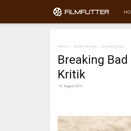
Filmfu
HO
Home
Serien-Review
Breaking Bad
Breaking Bad
Kritik
19. August 2013