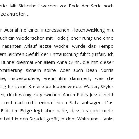
erie. Mit Sicherheit werden vor Ende der Serie noch
lize antreten…
er Ausnahme einer interessanen Plotentwicklung mit
uch ein Wiedersehen mit Todd!), eher ruhig und ohne
 rasanten Anlauf letzte Woche, wurde das Tempo
m leichten Gefühl der Enttäuschung führt (unfair, ich
e Bühne diesmal vor allem Anna Gunn, die mit dieser
minierung sichern sollte. Aber auch Dean Norris
nie, insbesondere, wenn ihm dämmert, was die
rg für seine Kariere bedeuten würde. Walter, Skyler
ren, doch wenig zu gewinnen. Aaron Pauls Jesse zieht
 und darf nicht einmal einen Satz aufsagen. Das
e Bild der Folge legt aber nahe, dass es nicht mehr
se bald in den Strudel gerät, in dem Walts und Hanks