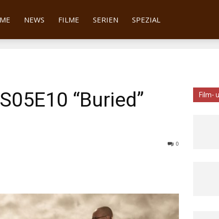
tter
ME
NEWS
FILME
SERIEN
SPEZIAL
 S05E10 “Buried”
Film- 
0