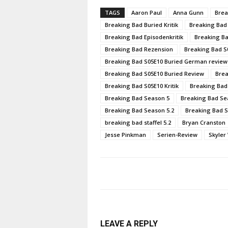
TAGS
Aaron Paul
Anna Gunn
Brea
Breaking Bad Buried Kritik
Breaking Bad
Breaking Bad Episodenkritik
Breaking Ba
Breaking Bad Rezension
Breaking Bad S
Breaking Bad S05E10 Buried German review
Breaking Bad S05E10 Buried Review
Brea
Breaking Bad S05E10 Kritik
Breaking Bad
Breaking Bad Season 5
Breaking Bad Sea
Breaking Bad Season 5.2
Breaking Bad S
breaking bad staffel 5.2
Bryan Cranston
Jesse Pinkman
Serien-Review
Skyler
LEAVE A REPLY