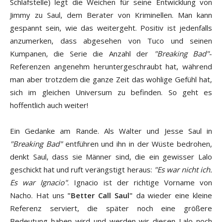
Schlafstelle) legt die Weichen für seine Entwicklung von
Jimmy zu Saul, dem Berater von Kriminellen. Man kann
gespannt sein, wie das weitergeht. Positiv ist jedenfalls
anzumerken, dass abgesehen von Tuco und seinen
Kumpanen, die Serie die Anzahl der
"Breaking Bad"
-
Referenzen angenehm heruntergeschraubt hat, während
man aber trotzdem die ganze Zeit das wohlige Gefühl hat,
sich im gleichen Universum zu befinden. So geht es
hoffentlich auch weiter!
Ein Gedanke am Rande. Als Walter und Jesse Saul in
"Breaking Bad"
entführen und ihn in der Wüste bedrohen,
denkt Saul, dass sie Männer sind, die ein gewisser Lalo
geschickt hat und ruft verängstigt heraus:
"Es war nicht ich.
Es war Ignacio"
. Ignacio ist der richtige Vorname von
Nacho. Hat uns
"Better Call Saul"
da wieder eine kleine
Referenz serviert, die später noch eine größere
Bedeutung haben wird und werden wir diesen Lalo noch