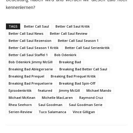
kennenlernen?
TAGS
Better Call Saul
Better Call Saul Kritik
Better Call Saul News
Better Call Saul Review
Better Call Saul Rezension
Better Call Saul Season 1
Better Call Saul Season 1 Kritik
Better Call Saul Serienkritik
Better Call Saul Staffel 1
Bob Odenkirk
Bob Odenkirk Jimmy McGill
Breaking Bad
Breaking Bad Ablegerserie
Breaking Bad Better Call Saul
Breaking Bad Prequel
Breaking Bad Prequel Kritik
Breaking Bad Prequelserie
Breaking Bad Spin-Off
Episodenkritik
featured
Jimmy McGill
Michael Mando
Michael McKean
Michelle MacLaren
Raymond Cruz
Rhea Seehorn
Saul Goodman
Saul Goodman Serie
Serien-Review
Tuco Salamanca
Vince Gilligan