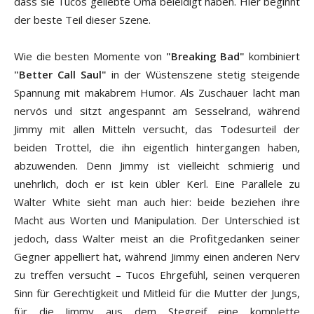
dass sie Tucos geliebte Oma beleidigt haben. Hier beginnt
der beste Teil dieser Szene.
Wie die besten Momente von
"Breaking Bad"
kombiniert
"Better Call Saul"
in der Wüstenszene stetig steigende
Spannung mit makabrem Humor. Als Zuschauer lacht man
nervös und sitzt angespannt am Sesselrand, während
Jimmy mit allen Mitteln versucht, das Todesurteil der
beiden Trottel, die ihn eigentlich hintergangen haben,
abzuwenden. Denn Jimmy ist vielleicht schmierig und
unehrlich, doch er ist kein übler Kerl. Eine Parallele zu
Walter White sieht man auch hier: beide beziehen ihre
Macht aus Worten und Manipulation. Der Unterschied ist
jedoch, dass Walter meist an die Profitgedanken seiner
Gegner appelliert hat, während Jimmy einen anderen Nerv
zu treffen versucht – Tucos Ehrgefühl, seinen verqueren
Sinn für Gerechtigkeit und Mitleid für die Mutter der Jungs,
für die Jimmy aus dem Stegreif eine komplette