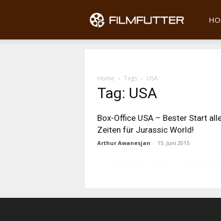
Filmfu
HO
Home
Tags
USA
Tag: USA
Box-Office USA – Bester Start all
Zeiten für Jurassic World!
Arthur Awanesjan
-
15. Juni 2015