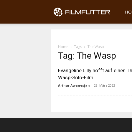
Filmfu
HO
Home
Tags
The Wasp
Tag: The Wasp
Evangeline Lilly hofft auf einen T
Wasp-Solo-Film
Arthur Awanesjan
-
28. März 2023