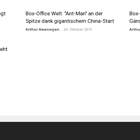
egt
Box-Office Welt: "Ant-Man" an der
Box-
Spitze dank gigantischem China-Start
Gäns
Arthur Awanesjan
-
24. Oktober 2015
Arth
teht