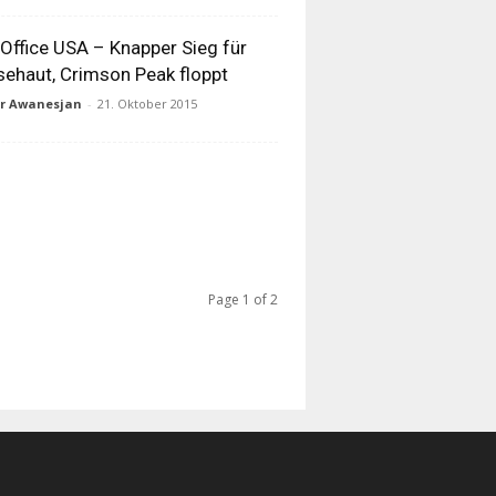
Office USA – Knapper Sieg für
ehaut, Crimson Peak floppt
ur Awanesjan
-
21. Oktober 2015
Page 1 of 2