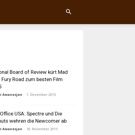
onal Board of Review kürt Mad
 Fury Road zum besten Film
5
ur Awanesjan
-
1. Dezember 2015
Office USA: Spectre und Die
nuts wehren die Newcomer ab
ur Awanesjan
-
18. November 2015