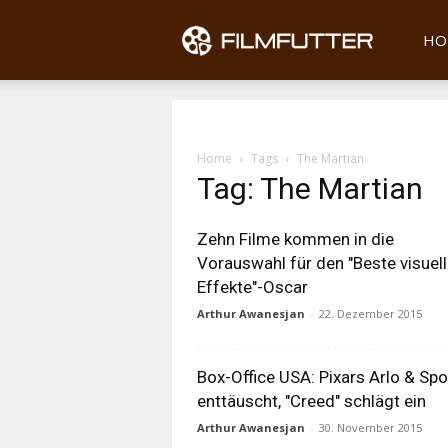
Filmfu
HO
Home
Tags
The Martian
Tag: The Martian
Zehn Filme kommen in die
Vorauswahl für den "Beste visuel
Effekte"-Oscar
Arthur Awanesjan
-
22. Dezember 2015
Box-Office USA: Pixars Arlo & Spo
enttäuscht, "Creed" schlägt ein
Arthur Awanesjan
-
30. November 2015