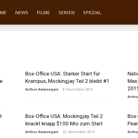
tter
ME
NEWS
FILME
SERIEN
SPEZIAL
Box-Office USA: Starker Start für
Nati
le
Krampus, Mockingjay Teil 2 bleibt #1
Max:
201
Arthur Awanesjan
-
8. Dezember 2015
Arth
t
Box-Office USA: Mockingjay Teil 2
Box-
knackt knapp $100 Mio zum Start
Pea
Arthur Awanesjan
-
22. November 2015
Arth