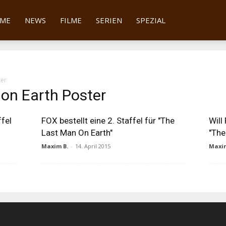
tter
ME
NEWS
FILME
SERIEN
SPEZIAL
ter
 on Earth Poster
ffel
FOX bestellt eine 2. Staffel für "The
Will
Last Man On Earth"
"The
Maxim B.
-
14. April 2015
Maxim