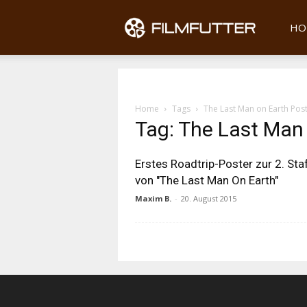
Filmfu
HO
Home
Tags
The Last Man on Earth Pos
Tag: The Last Man
Erstes Roadtrip-Poster zur 2. Sta
von "The Last Man On Earth"
Maxim B.
-
20. August 2015