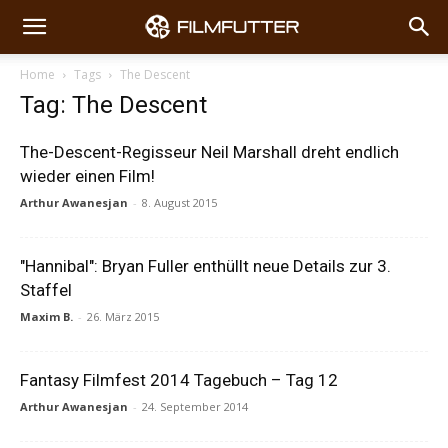
Home
Tags
The Descent
Tag: The Descent
The-Descent-Regisseur Neil Marshall dreht endlich
wieder einen Film!
Arthur Awanesjan
-
8. August 2015
"Hannibal": Bryan Fuller enthüllt neue Details zur 3.
Staffel
Maxim B.
-
26. März 2015
Fantasy Filmfest 2014 Tagebuch – Tag 12
Arthur Awanesjan
-
24. September 2014