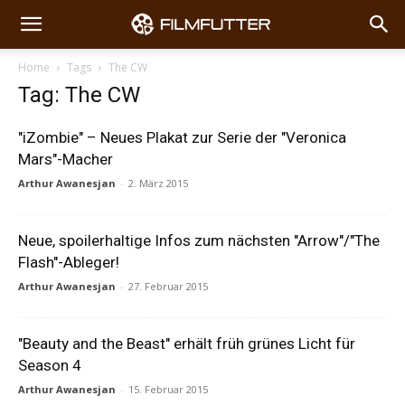
Home
Tags
The CW
Tag: The CW
"iZombie" – Neues Plakat zur Serie der "Veronica
Mars"-Macher
Arthur Awanesjan
-
2. März 2015
Neue, spoilerhaltige Infos zum nächsten "Arrow"/"The
Flash"-Ableger!
Arthur Awanesjan
-
27. Februar 2015
"Beauty and the Beast" erhält früh grünes Licht für
Season 4
Arthur Awanesjan
-
15. Februar 2015