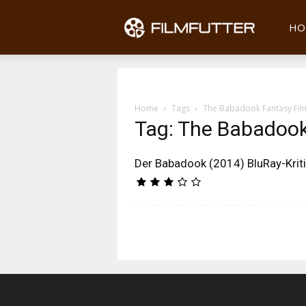
Filmfu
HO
Home
Tags
The Babadook Fantasy Fil
Tag: The Babadook
Der Babadook (2014) BluRay-Krit