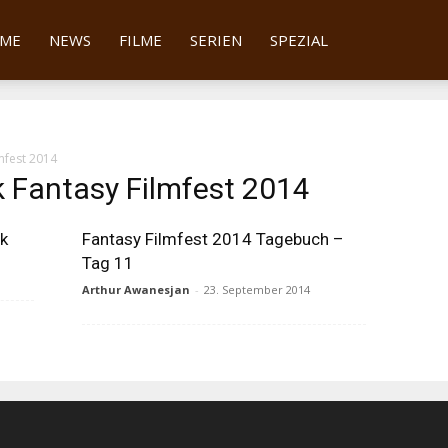
tter
ME
NEWS
FILME
SERIEN
SPEZIAL
mfest 2014
 Fantasy Filmfest 2014
ik
Fantasy Filmfest 2014 Tagebuch –
Tag 11
Arthur Awanesjan
-
23. September 2014