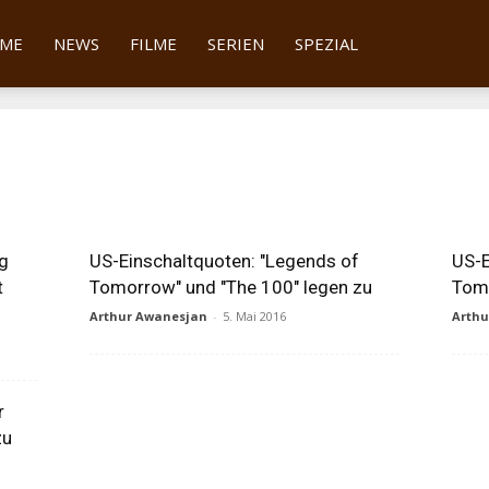
tter
ME
NEWS
FILME
SERIEN
SPEZIAL
ng
US-Einschaltquoten: "Legends of
US-E
t
Tomorrow" und "The 100" legen zu
Tomo
Arthur Awanesjan
-
5. Mai 2016
Arth
r
zu