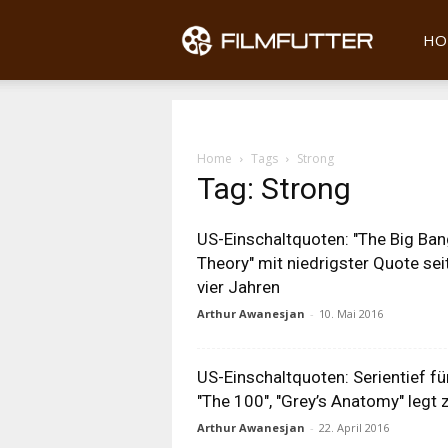
Filmfu
HO
Home
Tags
Strong
Tag: Strong
US-Einschaltquoten: "The Big Ba
Theory" mit niedrigster Quote sei
vier Jahren
Arthur Awanesjan
-
10. Mai 2016
US-Einschaltquoten: Serientief fü
"The 100", "Grey’s Anatomy" legt 
Arthur Awanesjan
-
22. April 2016