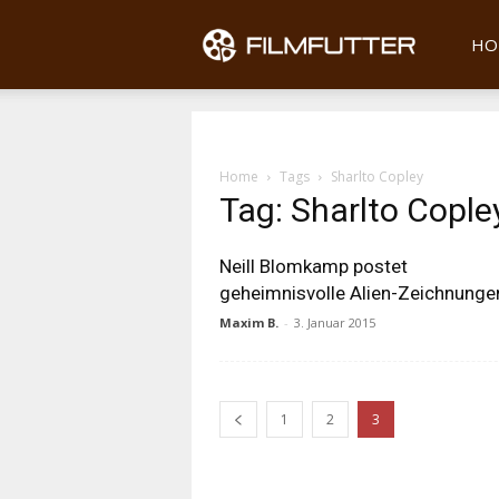
Filmfu
HO
Home
Tags
Sharlto Copley
Tag: Sharlto Cople
Neill Blomkamp postet
geheimnisvolle Alien-Zeichnunge
Maxim B.
-
3. Januar 2015
1
2
3