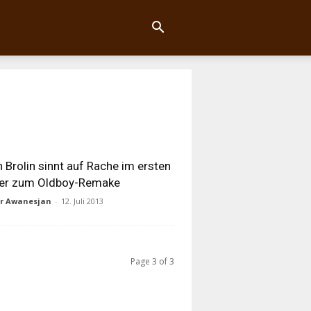
 Brolin sinnt auf Rache im ersten
ler zum Oldboy-Remake
ur Awanesjan
-
12. Juli 2013
Page 3 of 3