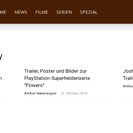
tter
ME
NEWS
FILME
SERIEN
SPEZIAL
y
Trailer, Poster und Bilder zur
Josh
n
PlayStation-Superheldenserie
Trai
"Powers"
Arth
Arthur Awanesjan
-
12. Oktober 2014