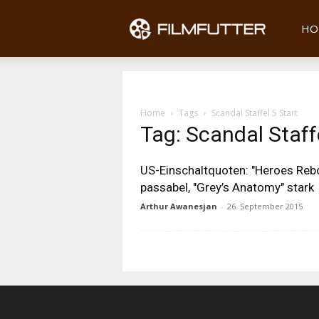
Filmfu
HO
Home
Tags
Scandal Staffel 5 Start
Tag: Scandal Staff
US-Einschaltquoten: "Heroes Reb
passabel, "Grey’s Anatomy" stark
Arthur Awanesjan
-
26. September 2015