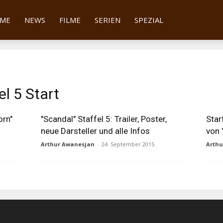
tter
ME
NEWS
FILME
SERIEN
SPEZIAL
el 5 Start
orn"
"Scandal" Staffel 5: Trailer, Poster,
Star
neue Darsteller und alle Infos
von 
Arthur Awanesjan
-
24. September 2015
Arth