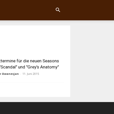
ttermine für die neuen Seasons
"Scandal" und "Grey’s Anatomy"
ur Awanesjan
-
11. Juni 2015