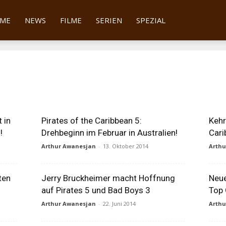
tter
ME
NEWS
FILME
SERIEN
SPEZIAL
 in
Pirates of the Caribbean 5:
Kehr
!
Drehbeginn im Februar in Australien!
Cari
Arthur Awanesjan
-
13. Oktober 2014
Arth
ten
Jerry Bruckheimer macht Hoffnung
Neue
auf Pirates 5 und Bad Boys 3
Top 
Arthur Awanesjan
-
22. Juni 2014
Arth