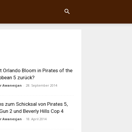
t Orlando Bloom in Pirates of the
bbean 5 zurück?
ur Awanesjan
-
28. September 2014
s zum Schicksal von Pirates 5,
Gun 2 und Beverly Hills Cop 4
ur Awanesjan
-
18. April 2014