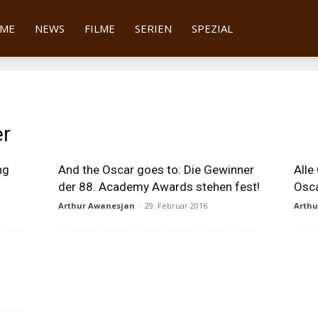
tter
ME
NEWS
FILME
SERIEN
SPEZIAL
er
ng
And the Oscar goes to: Die Gewinner
Alle
der 88. Academy Awards stehen fest!
Osca
Arthur Awanesjan
-
29. Februar 2016
Arth