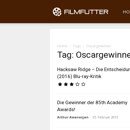
Filmfu
HO
Home
Tags
Oscargewinner
Tag: Oscargewinn
Hacksaw Ridge – Die Entscheidu
(2016) Blu-ray-Kritik
Die Gewinner der 85th Academy
Awards!
Arthur Awanesjan
-
25. Februar 2013