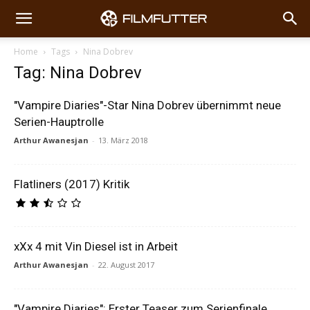
Home
Tags
Nina Dobrev
Tag: Nina Dobrev
"Vampire Diaries"-Star Nina Dobrev übernimmt neue
Serien-Hauptrolle
Arthur Awanesjan
-
13. März 2018
Flatliners (2017) Kritik
xXx 4 mit Vin Diesel ist in Arbeit
Arthur Awanesjan
-
22. August 2017
"Vampire Diaries": Erster Teaser zum Serienfinale