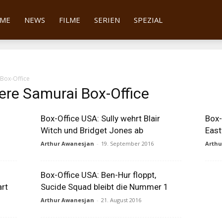
tter
ME
NEWS
FILME
SERIEN
SPEZIAL
Box-Office
ere Samurai Box-Office
Box-Office USA: Sully wehrt Blair
Box-
Witch und Bridget Jones ab
East
Arthur Awanesjan
-
19. September 2016
Arth
Box-Office USA: Ben-Hur floppt,
art
Sucide Squad bleibt die Nummer 1
Arthur Awanesjan
-
21. August 2016