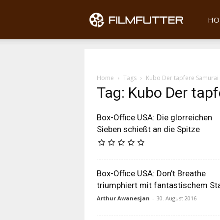
Filmfu
HO
Home
Tags
Kubo Der tapfere Samurai 
Tag: Kubo Der tapf
Box-Office USA: Die glorreichen
Sieben schießt an die Spitze
Box-Office USA: Don’t Breathe
triumphiert mit fantastischem St
Arthur Awanesjan
-
30. August 2016