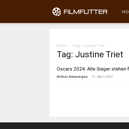
Filmfu
HO
Home
Tags
Justine Triet
Tag: Justine Triet
Oscars 2024: Alle Sieger stehen 
Arthur Awanesjan
-
11. März 2024