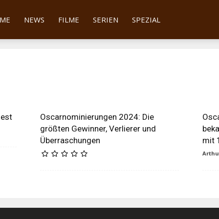
tter
ME
NEWS
FILME
SERIEN
SPEZIAL
fest
Oscarnominierungen 2024: Die
Osca
größten Gewinner, Verlierer und
beka
Überraschungen
mit 
Arth