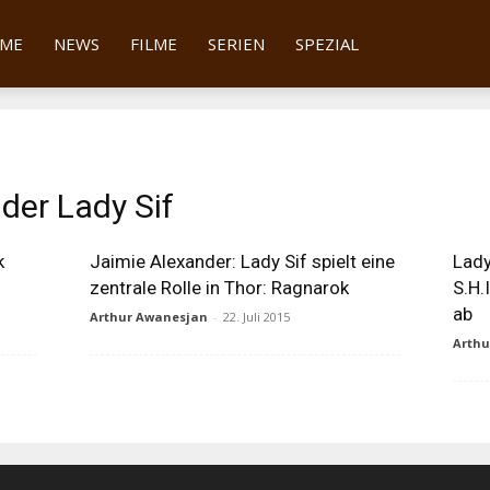
tter
ME
NEWS
FILME
SERIEN
SPEZIAL
der Lady Sif
k
Jaimie Alexander: Lady Sif spielt eine
Lady
zentrale Rolle in Thor: Ragnarok
S.H.
ab
Arthur Awanesjan
-
22. Juli 2015
Arth