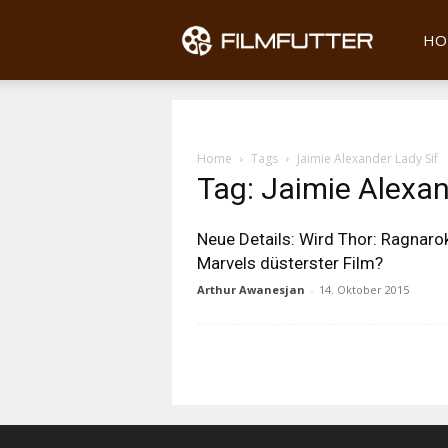
Filmfu
HO
Home
Tags
Jaimie Alexander Lady Sif
Tag: Jaimie Alexan
Neue Details: Wird Thor: Ragnaro
Marvels düsterster Film?
Arthur Awanesjan
-
14. Oktober 2015