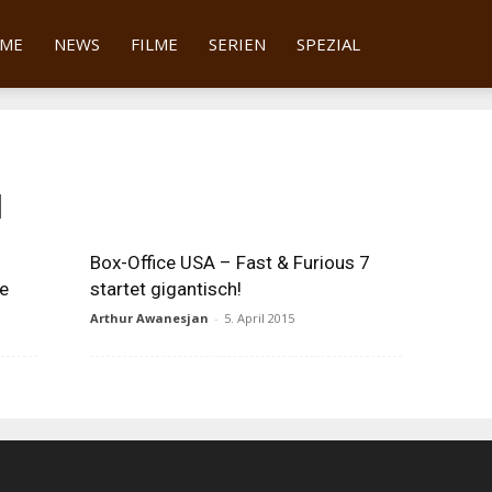
tter
ME
NEWS
FILME
SERIEN
SPEZIAL
l
Box-Office USA – Fast & Furious 7
de
startet gigantisch!
Arthur Awanesjan
-
5. April 2015