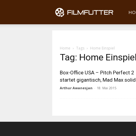
Filmfu
HO
Home
Tags
Home Einspiel
Tag: Home Einspie
Box-Office USA – Pitch Perfect 2
startet gigantisch, Mad Max soli
Arthur Awanesjan
-
18. Mai 2015