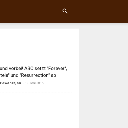
und vorbei! ABC setzt "Forever",
stela" und "Resurrection" ab
ur Awanesjan
-
10. Mai 2015