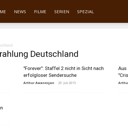
tter
ME
NEWS
FILME
SERIEN
SPEZIAL
tschland
trahlung Deutschland
"Forever": Staffel 2 nicht in Sicht nach
Aus 
erfolgloser Sendersuche
"Cri
Arthur Awanesjan
-
20. Juli 2015
Arth
en