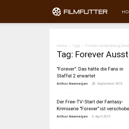
Filmfu
HO
Home
Tags
Forever Ausstrahlung Deu
Tag: Forever Auss
"Forever": Das hätte die Fans in
Staffel 2 erwartet
Arthur Awanesjan
-
28. September 2015
Der Free-TV-Start der Fantasy-
Krimiserie "Forever" ist verschob
Arthur Awanesjan
-
6. April 2015