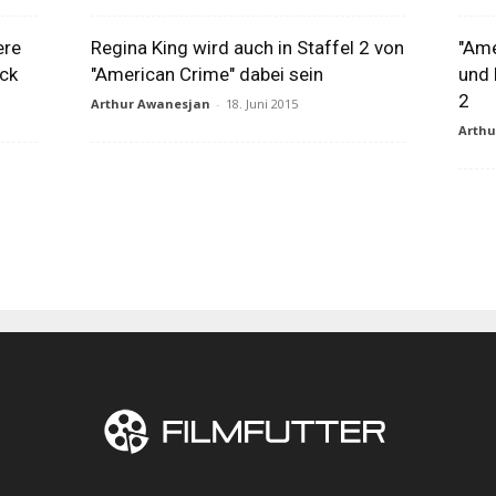
ere
Regina King wird auch in Staffel 2 von
"Ame
ück
"American Crime" dabei sein
und 
2
Arthur Awanesjan
-
18. Juni 2015
Arth