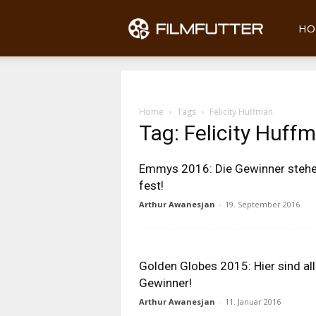
Filmfu
HO
Home
Tags
Felicity Huffman
Tag: Felicity Huff
Emmys 2016: Die Gewinner steh
fest!
Arthur Awanesjan
-
19. September 2016
Golden Globes 2015: Hier sind al
Gewinner!
Arthur Awanesjan
-
11. Januar 2016