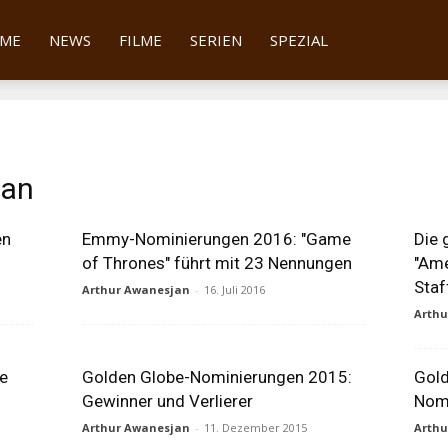
tter
ME
NEWS
FILME
SERIEN
SPEZIAL
man
en
Emmy-Nominierungen 2016: "Game
Die 
of Thrones" führt mit 23 Nennungen
"Ame
Staf
Arthur Awanesjan
-
16. Juli 2016
Arth
le
Golden Globe-Nominierungen 2015:
Gold
Gewinner und Verlierer
Nomi
Arthur Awanesjan
-
11. Dezember 2015
Arth