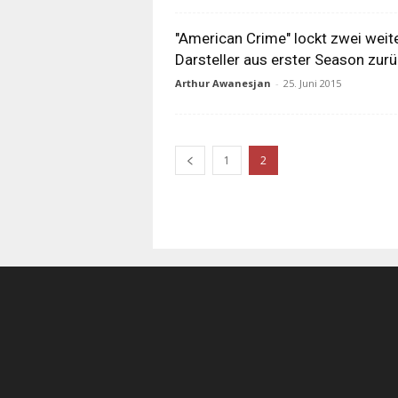
"American Crime" lockt zwei weit
Darsteller aus erster Season zur
Arthur Awanesjan
-
25. Juni 2015
1
2