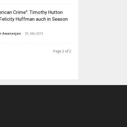
rican Crime": Timothy Hutton
Felicity Huffman auch in Season
ur Awanesjan
-
29. Mai 2015
Page 2 of 2