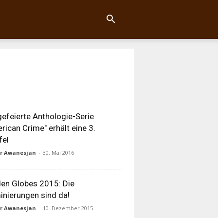
gefeierte Anthologie-Serie
rican Crime" erhält eine 3.
fel
ur Awanesjan
-
30. Mai 2016
en Globes 2015: Die
nierungen sind da!
ur Awanesjan
-
10. Dezember 2015