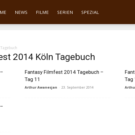
tter
ME
NEWS
FILME
SERIEN
SPEZIAL
n Tagebuch
fest 2014 Köln Tagebuch
 –
Fantasy Filmfest 2014 Tagebuch –
Fant
Tag 11
Tag
Arthur Awanesjan
-
23. September 2014
Arth
 –