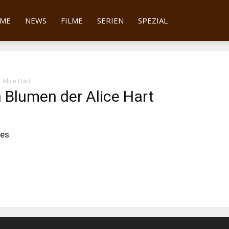
tter
ME
NEWS
FILME
SERIEN
SPEZIAL
 Alice Hart
n Blumen der Alice Hart
des