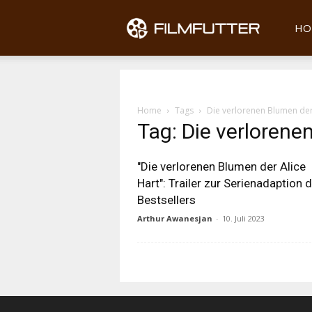
Filmfu
HO
Home
Tags
Die verlorenen Blumen der
Tag: Die verlorene
"Die verlorenen Blumen der Alice
Hart": Trailer zur Serienadaption 
Bestsellers
Arthur Awanesjan
-
10. Juli 2023