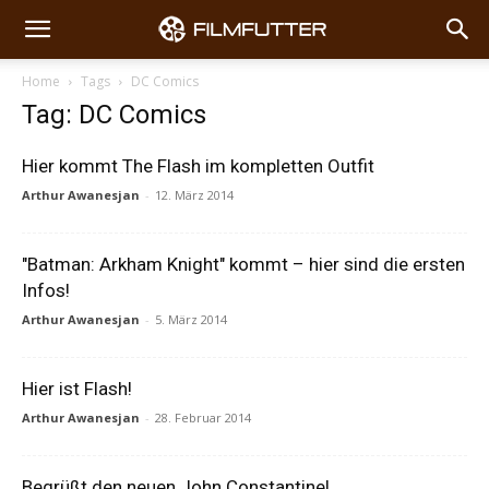
Home
Tags
DC Comics
Tag: DC Comics
Hier kommt The Flash im kompletten Outfit
Arthur Awanesjan
-
12. März 2014
"Batman: Arkham Knight" kommt – hier sind die ersten
Infos!
Arthur Awanesjan
-
5. März 2014
Hier ist Flash!
Arthur Awanesjan
-
28. Februar 2014
Begrüßt den neuen John Constantine!