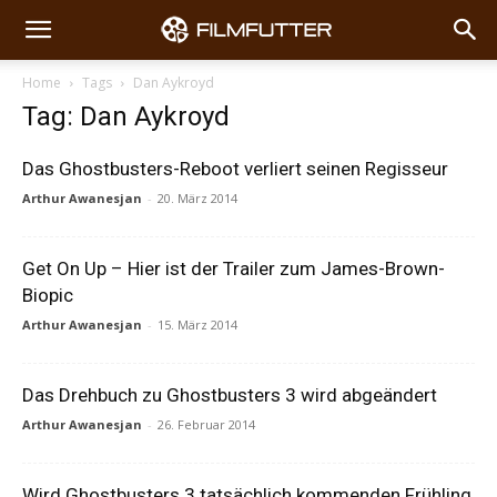
Home
Tags
Dan Aykroyd
Tag: Dan Aykroyd
Das Ghostbusters-Reboot verliert seinen Regisseur
Arthur Awanesjan
-
20. März 2014
Get On Up – Hier ist der Trailer zum James-Brown-
Biopic
Arthur Awanesjan
-
15. März 2014
Das Drehbuch zu Ghostbusters 3 wird abgeändert
Arthur Awanesjan
-
26. Februar 2014
Wird Ghostbusters 3 tatsächlich kommenden Frühling