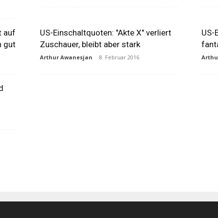
t auf
US-Einschaltquoten: "Akte X" verliert
US-E
h gut
Zuschauer, bleibt aber stark
fant
Arthur Awanesjan
-
8. Februar 2016
Arth
d