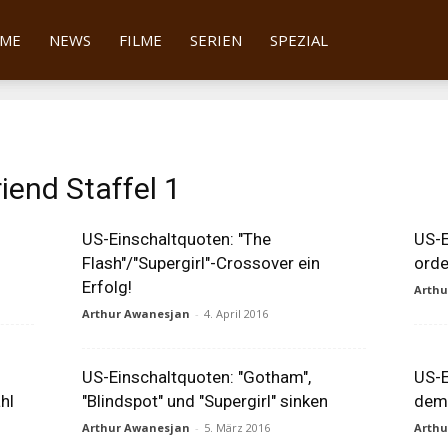
tter
ME
NEWS
FILME
SERIEN
SPEZIAL
1
riend Staffel 1
US-Einschaltquoten: "The
US-E
Flash"/"Supergirl"-Crossover ein
orde
Erfolg!
Arth
Arthur Awanesjan
-
4. April 2016
US-Einschaltquoten: "Gotham",
US-E
hl
"Blindspot" und "Supergirl" sinken
dem 
Arthur Awanesjan
-
5. März 2016
Arth