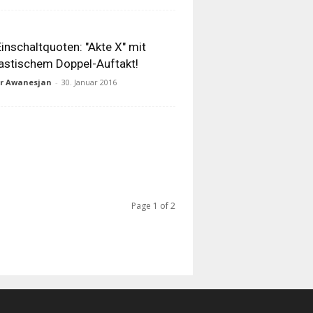
inschaltquoten: "Akte X" mit
astischem Doppel-Auftakt!
ur Awanesjan
-
30. Januar 2016
Page 1 of 2