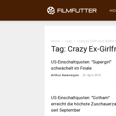
Filmfu
HO
Home
Tags
Crazy Ex-Girlfriend Staffel 
Tag: Crazy Ex-Girlf
US-Einschaltquoten: "Supergirl"
schwächelt im Finale
Arthur Awanesjan
-
23. April 2016
US-Einschaltquoten: "Gotham"
erreicht die höchste Zuschauerza
seit September