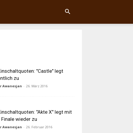
inschaltquoten: "Castle" legt
ntlich zu
ur Awanesjan
-
26. März 2016
inschaltquoten: "Akte X" legt mit
Finale wieder zu
ur Awanesjan
-
26. Februar 2016