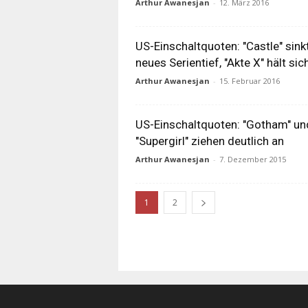
Arthur Awanesjan
-
12. März 2016
US-Einschaltquoten: "Castle" sink
neues Serientief, "Akte X" hält sic
Arthur Awanesjan
-
15. Februar 2016
US-Einschaltquoten: "Gotham" un
"Supergirl" ziehen deutlich an
Arthur Awanesjan
-
7. Dezember 2015
1
2